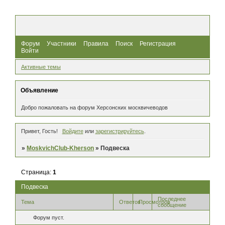
Форум
Участники
Правила
Поиск
Регистрация
Войти
Активные темы
Объявление
Добро пожаловать на форум Херсонских москвичеводов
Привет, Гость!
Войдите
или
зарегистрируйтесь
.
»
MoskvichClub-Kherson
»
Подвеска
Страница:
1
Подвеска
Последнее
Тема
Ответов
Просмотров
сообщение
Форум пуст.