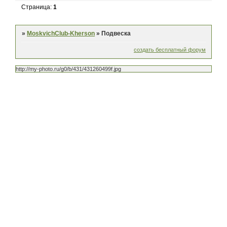
Страница:
1
»
MoskvichClub-Kherson
»
Подвеска
создать бесплатный форум
http://my-photo.ru/g0/b/431/431260499f.jpg