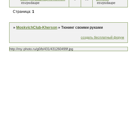
esvpsdaupe
esvpsdaupe
Страница:
1
»
MoskvichClub-Kherson
»
Тюнинг своими руками
создать бесплатный форум
http://my-photo.ru/g0/b/431/431260499f.jpg