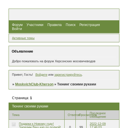
Форум
Участники
Правила
Поиск
Регистрация
Войти
Активные темы
Объявление
Добро пожаловать на форум Херсонских москвичеводов
Привет, Гость!
Войдите
или
зарегистрируйтесь
.
»
MoskvichClub-Kherson
»
Тюнинг своими руками
Страница:
1
Тюнинг своими руками
Последнее
Тема
Ответов
Просмотров
сообщение
Подарки к Новому году!
2022-12-09
Зарядим Ваш кар по полной!
0
99
17:46:03