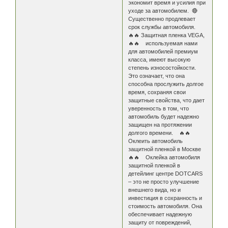
экономит время и усилия при
уходе за автомобилем. 🔴
Существенно продлевает
срок службы автомобиля.
🔥🔥 Защитная пленка VEGA,
🔥🔥 используемая нами
для автомобилей премиум
класса, имеют высокую
степень износостойкости.
Это означает, что она
способна прослужить долгое
время, сохраняя свои
защитные свойства, что дает
уверенность в том, что
автомобиль будет надежно
защищен на протяжении
долгого времени. 🔥🔥
Оклеить автомобиль
защитной пленкой в Москве
🔥🔥 Оклейка автомобиля
защитной пленкой в
детейлинг центре DOTCARS
– это не просто улучшение
внешнего вида, но и
инвестиция в сохранность и
стоимость автомобиля. Она
обеспечивает надежную
защиту от повреждений,