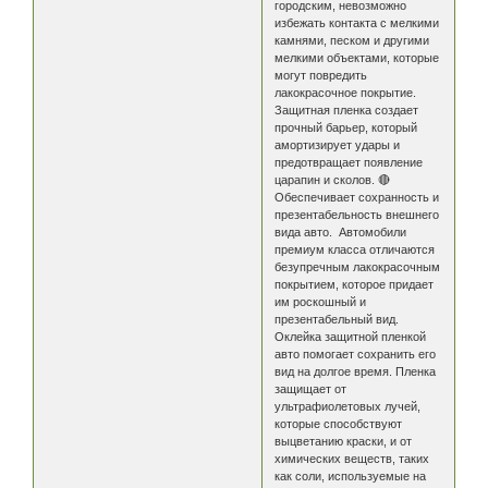
городским, невозможно
избежать контакта с мелкими
камнями, песком и другими
мелкими объектами, которые
могут повредить
лакокрасочное покрытие.
Защитная пленка создает
прочный барьер, который
амортизирует удары и
предотвращает появление
царапин и сколов. 🔴
Обеспечивает сохранность и
презентабельность внешнего
вида авто. Автомобили
премиум класса отличаются
безупречным лакокрасочным
покрытием, которое придает
им роскошный и
презентабельный вид.
Оклейка защитной пленкой
авто помогает сохранить его
вид на долгое время. Пленка
защищает от
ультрафиолетовых лучей,
которые способствуют
выцветанию краски, и от
химических веществ, таких
как соли, используемые на