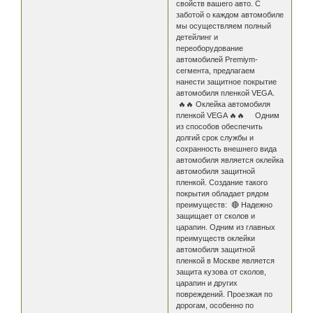
свойств вашего авто. С
заботой о каждом автомобиле
мы осуществляем полный
детейлинг и
переоборудование
автомобилей Premiym-
сегмента, предлагаем
нанести защитное покрытие
автомобиля пленкой VEGA.
🔥🔥 Оклейка автомобиля
пленкой VEGA 🔥🔥 Одним
из способов обеспечить
долгий срок службы и
сохранность внешнего вида
автомобиля является оклейка
автомобиля защитной
пленкой. Создание такого
покрытия обладает рядом
преимуществ: 🔴 Надежно
защищает от сколов и
царапин. Одним из главных
преимуществ оклейки
автомобиля защитной
пленкой в Москве является
защита кузова от сколов,
царапин и других
повреждений. Проезжая по
дорогам, особенно по