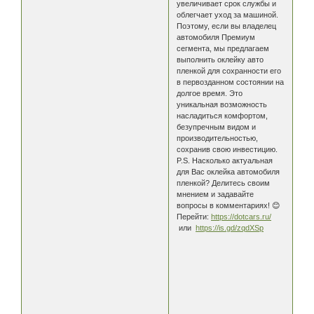
увеличивает срок службы и
облегчает уход за машиной.
Поэтому, если вы владелец
автомобиля Премиум
сегмента, мы предлагаем
выполнить оклейку авто
пленкой для сохранности его
в первозданном состоянии на
долгое время. Это
уникальная возможность
насладиться комфортом,
безупречным видом и
производительностью,
сохранив свою инвестицию.
P.S. Насколько актуальная
для Вас оклейка автомобиля
пленкой? Делитесь своим
мнением и задавайте
вопросы в комментариях! 😊
Перейти:
https://dotcars.ru/
или
https://is.gd/zqdXSp