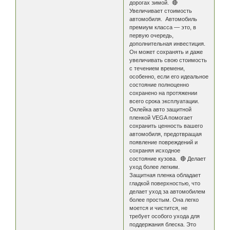
дорогах зимой. 🔴
Увеличивает стоимость
автомобиля. Автомобиль
премиум класса — это, в
первую очередь,
дополнительная инвестиция.
Он может сохранять и даже
увеличивать свою стоимость
с течением времени,
особенно, если его идеальное
состояние полноценно
сохранено на протяжении
всего срока эксплуатации.
Оклейка авто защитной
пленкой VEGA помогает
сохранить ценность вашего
автомобиля, предотвращая
появление повреждений и
сохраняя исходное
состояние кузова. 🔴 Делает
уход более легким.
Защитная пленка обладает
гладкой поверхностью, что
делает уход за автомобилем
более простым. Она легко
моется и чистится, не
требует особого ухода для
поддержания блеска. Это