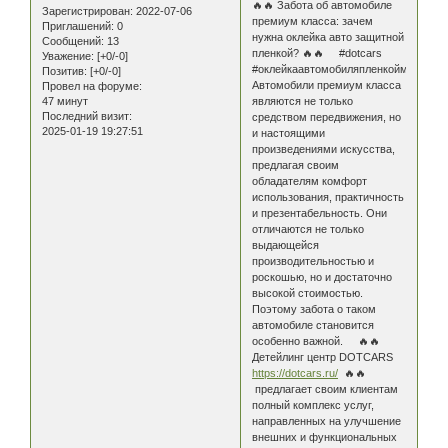
🔥🔥 Забота об автомобиле
Зарегистрирован
: 2022-07-06
премиум класса: зачем
Приглашений:
0
нужна оклейка авто защитной
Сообщений:
13
пленкой? 🔥🔥 #dotcars
Уважение:
[+0/-0]
#оклейкаавтомобиляпленкоймосква
Позитив:
[+0/-0]
Автомобили премиум класса
Провел на форуме:
47 минут
являются не только
Последний визит:
средством передвижения, но
2025-01-19 19:27:51
и настоящими
произведениями искусства,
предлагая своим
обладателям комфорт
использования, практичность
и презентабельность. Они
отличаются не только
выдающейся
производительностью и
роскошью, но и достаточно
высокой стоимостью.
Поэтому забота о таком
автомобиле становится
особенно важной. 🔥🔥
Детейлинг центр DOTCARS
https://dotcars.ru/
🔥🔥
предлагает своим клиентам
полный комплекс услуг,
направленных на улучшение
внешних и функциональных