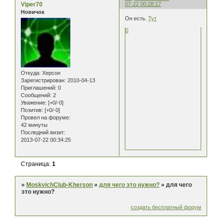
Viper70
07-22 00:28:17
Новичок
Он есть.
Тут
0
Откуда:
Херсон
Зарегистрирован
: 2010-04-13
Приглашений:
0
Сообщений:
2
Уважение:
[+0/-0]
Позитив:
[+0/-0]
Провел на форуме:
42 минуты
Последний визит:
2013-07-22 00:34:25
Страница:
1
»
MoskvichClub-Kherson
»
для чего это нужно?
»
для чего
это нужно?
создать бесплатный форум