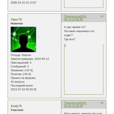
2008-10-15 21:14:57
Поделиться
2010-
14
Viper70
04-13 13:36:38
Новичок
А где гаражи то?
На каких машинках кто
ездит?
Где все?
0
Откуда:
Херсон
Зарегистрирован
: 2010-04-13
Приглашений:
0
Сообщений:
2
Уважение:
[+0/-0]
Позитив:
[+0/-0]
Провел на форуме:
42 минуты
Последний визит:
2013-07-22 00:34:25
Поделиться
2010-
15
Andy75
05-05 15:26:36
Участник
Нету никого, умерло так и не