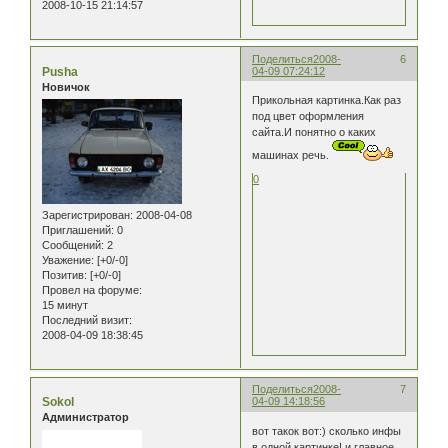
2008-10-15 21:14:57
Поделиться
2008-
6
Pusha
04-09 07:24:12
Новичок
Прикольная картинка.Как раз
под цвет оформления
сайта.И понятно о каких
машинах речь.
0
Зарегистрирован
: 2008-04-08
Приглашений:
0
Сообщений:
2
Уважение:
[+0/-0]
Позитив:
[+0/-0]
Провел на форуме:
15 минут
Последний визит:
2008-04-09 18:38:45
Поделиться
2008-
7
Sokol
04-09 14:18:56
Администратор
вот такок вот:) сколько инфы
в одной картинке! и главное