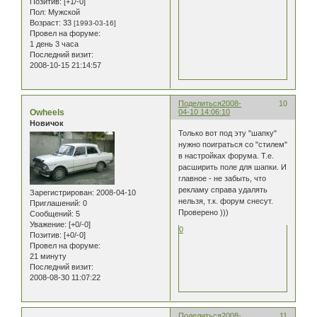
Позитив:
[+1/-0]
Пол:
Мужской
Возраст:
33
[1993-03-16]
Провел на форуме:
1 день 3 часа
Последний визит:
2008-10-15 21:14:57
Поделиться
2008-
10
Owheels
04-10 14:06:10
Новичок
Только вот под эту "шапку"
нужно поиграться со "стилем"
в настройках форума. Т.е.
расширить поле для шапки. И
главное - не забыть, что
рекламу справа удалять
Зарегистрирован
: 2008-04-10
нельзя, т.к. форум снесут.
Приглашений:
0
Проверено )))
Сообщений:
5
Уважение:
[+0/-0]
0
Позитив:
[+0/-0]
Провел на форуме:
21 минуту
Последний визит:
2008-08-30 11:07:22
Поделиться
2008-
11