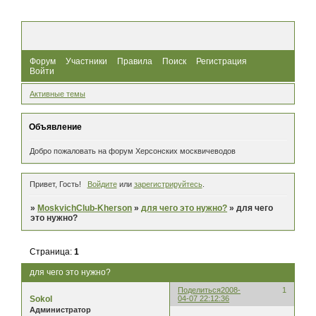
Форум
Участники
Правила
Поиск
Регистрация
Войти
Активные темы
Объявление
Добро пожаловать на форум Херсонских москвичеводов
Привет, Гость!
Войдите
или
зарегистрируйтесь
.
»
MoskvichClub-Kherson
»
для чего это нужно?
»
для чего
это нужно?
Страница:
1
для чего это нужно?
Поделиться
2008-
1
Sokol
04-07 22:12:36
Администратор