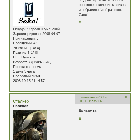
основное поколение масиков
ишображино !ишё раз сенк
Сане!
0
Откуда:
г.Херсон-Шуменский
Зарегистрирован
: 2008-04-07
Приглашений:
0
Сообщений:
43
Уважение:
[+0/-0]
Позитив:
[+1/-0]
Пол:
Мужской
Возраст:
33
[1993-03-16]
Провел на форуме:
1 день 3 часа
Последний визит:
2008-10-15 21:14:57
Поделиться
2008-
8
Сталкер
04-09 19:35:14
Новичок
Да незачта.
0