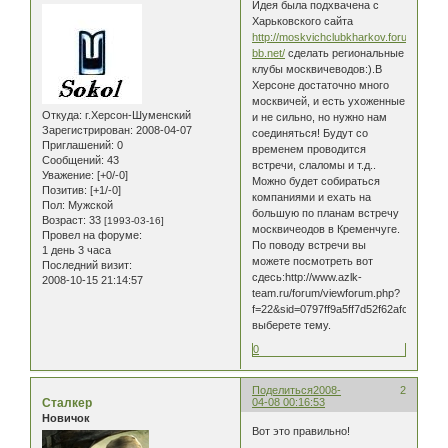
Идея была подхвачена с
Харьковского сайта
http://moskvichclubkharkov.forum-
bb.net/
сделать региональные
клубы москвичеводов:).В
Херсоне достаточно много
москвичей, и есть ухоженные
Откуда:
г.Херсон-Шуменский
и не сильно, но нужно нам
Зарегистрирован
: 2008-04-07
соединяться! Будут со
Приглашений:
0
временем проводится
Сообщений:
43
встречи, слаломы и т.д..
Уважение:
[+0/-0]
Можно будет собираться
Позитив:
[+1/-0]
компаниями и ехать на
Пол:
Мужской
большую по планам встречу
Возраст:
33
[1993-03-16]
москвичеодов в Кременчуге.
Провел на форуме:
По поводу встречи вы
1 день 3 часа
можете посмотреть вот
Последний визит:
сдесь:http://www.azlk-
2008-10-15 21:14:57
team.ru/forum/viewforum.php?
f=22&sid=0797ff9a5ff7d52f62afc8c9b42
выберете тему.
0
Поделиться
2008-
2
Сталкер
04-08 00:16:53
Новичок
Вот это правильно!